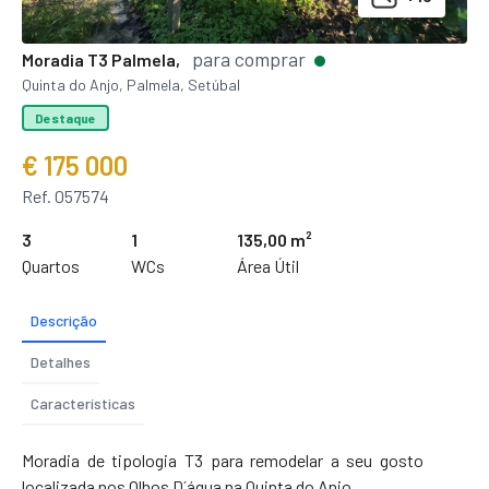
para comprar
Moradia T3 Palmela,
Quinta do Anjo, Palmela, Setúbal
Destaque
€ 175 000
Ref. 057574
3
1
135,00 m²
Quartos
WCs
Área Útil
Descrição
Detalhes
Características
Moradia de tipologia T3 para remodelar a seu gosto
localizada nos Olhos D´água na Quinta do Anjo.