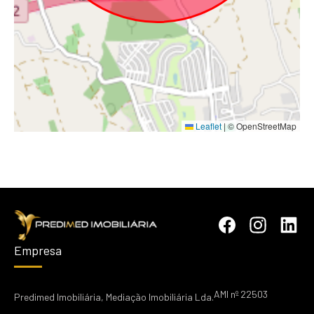
Leaflet
|
© OpenStreetMap
Empresa
AMI nº 22503
Predimed Imobiliária, Mediação Imobiliária Lda.