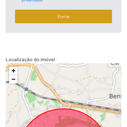
Enviar
Localização do imóvel
+
−