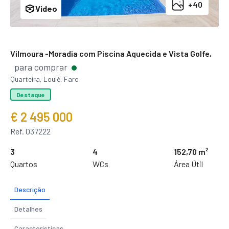
+40
Video
Vilmoura -Moradia com Piscina Aquecida e Vista Golfe,
para comprar
Quarteira, Loulé, Faro
Destaque
€ 2 495 000
Ref. 037222
3
4
152,70 m²
Quartos
WCs
Área Útil
Descrição
Detalhes
Características