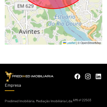
Leaflet
|
© OpenStreetMap
Empresa
AMI nº 22503
Predimed Imobiliária, Mediação Imobiliária Lda.