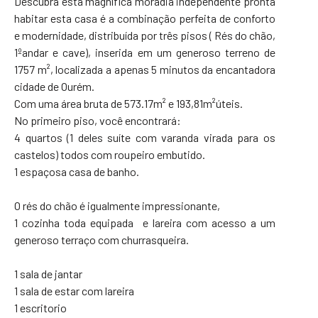
Descubra esta magnífica moradia independente pronta
habitar esta casa é a combinação perfeita de conforto
e modernidade, distribuída por três pisos ( Rés do chão,
1ºandar e cave), inserida em um generoso terreno de
1757 m², localizada a apenas 5 minutos da encantadora
cidade de Ourém.
Com uma área bruta de 573.17m² e 193,81m²úteis.
No primeiro piso, você encontrará:
4 quartos (1 deles suíte com varanda virada para os
castelos) todos com roupeiro embutido.
1 espaçosa casa de banho.
O rés do chão é igualmente impressionante,
1 cozinha toda equipada e lareira com acesso a um
generoso terraço com churrasqueira.
1 sala de jantar
1 sala de estar com lareira
1 escritorio