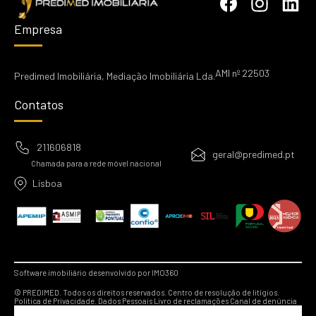
Empresa
AMI nº 22503
Predimed Imobiliária, Mediação Imobiliária Lda.
Contatos
211606818
geral@predimed.pt
Chamada para a rede móvel nacional
Lisboa
Software imobiliário desenvolvido por IMO360
© PREDIMED. Todos os direitos reservados.
Centro de resolução de litígios.
Política de Privacidade.
Dados Pessoais
Livro de reclamações
Canal de denúncia