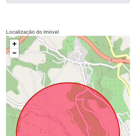
Localização do imóvel
+
−