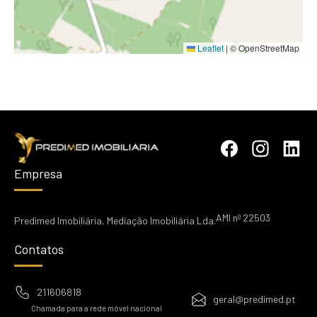
Leaflet
|
© OpenStreetMap
Empresa
AMI nº 22503
Predimed Imobiliária, Mediação Imobiliária Lda.
Contatos
211606818
geral@predimed.pt
Chamada para a rede móvel nacional