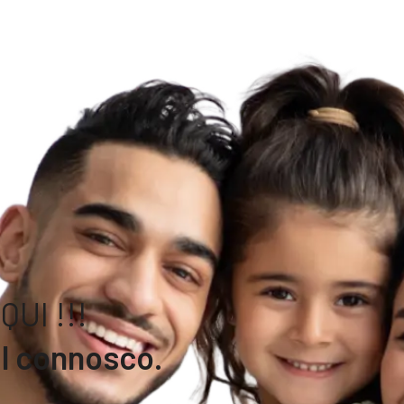
UI !!!
l connosco.