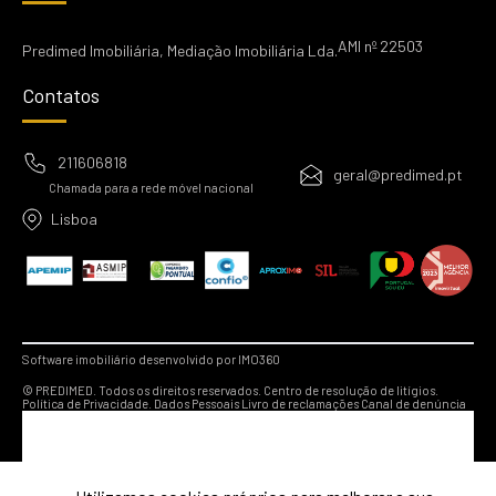
AMI nº 22503
Predimed Imobiliária, Mediação Imobiliária Lda.
Contatos
211606818
geral@predimed.pt
Chamada para a rede móvel nacional
Lisboa
Software imobiliário desenvolvido por IMO360
© PREDIMED. Todos os direitos reservados.
Centro de resolução de litígios.
Política de Privacidade.
Dados Pessoais
Livro de reclamações
Canal de denúncia