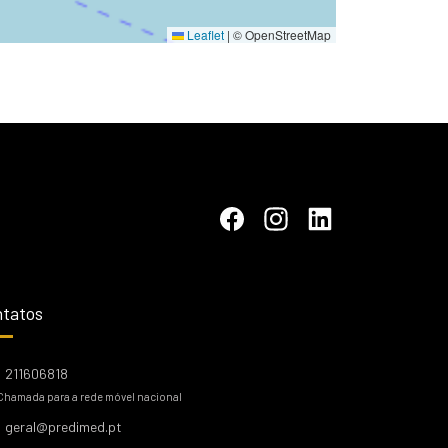
Leaflet
|
© OpenStreetMap
tatos
211606818
Chamada para a rede móvel nacional
geral@predimed.pt