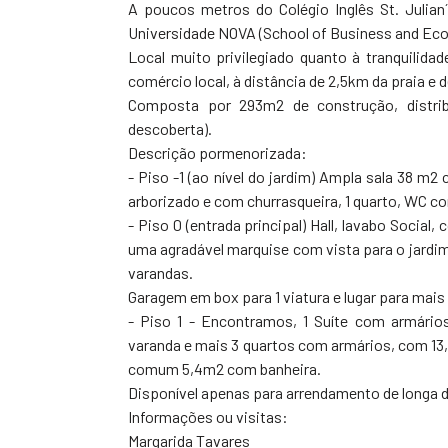
A poucos metros do Colégio Inglês St. Julian´
Universidade NOVA (School of Business and Ec
Local muito privilegiado quanto à tranquilid
comércio local, à distância de 2,5km da praia e
Composta por 293m2 de construção, distri
descoberta).
Descrição pormenorizada:
- Piso -1 (ao nível do jardim) Ampla sala 38 m2
arborizado e com churrasqueira, 1 quarto, WC co
- Piso 0 (entrada principal) Hall, lavabo Socia
uma agradável marquise com vista para o jardim,
varandas.
Garagem em box para 1 viatura e lugar para mais
- Piso 1 - Encontramos, 1 Suíte com armári
varanda e mais 3 quartos com armários, com 13
comum 5,4m2 com banheira.
Disponível apenas para arrendamento de longa d
Informações ou visitas:
Margarida Tavares