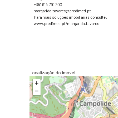
+351 914 710 200
margarida.tavares@predimed.pt
Para mais soluções imobiliárias consulte:
www.predimed.pt/margarida.tavares
Localização do imóvel
+
−