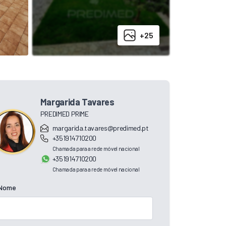
+25
Margarida Tavares
PREDIMED PRIME
margarida.tavares@predimed.pt
+351914710200
Chamada para a rede móvel nacional
+351914710200
Chamada para a rede móvel nacional
Nome