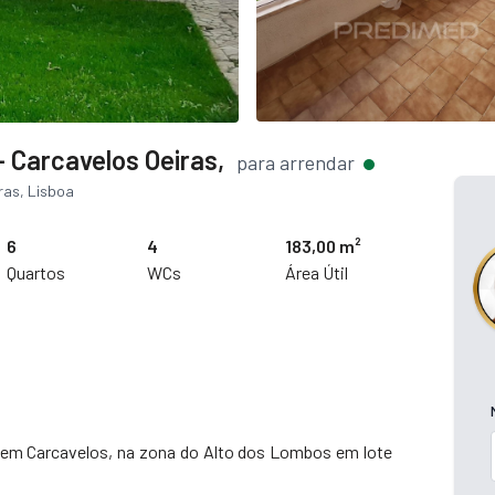
 Carcavelos Oeiras,
para arrendar
ras, Lisboa
6
4
183,00 m²
Quartos
WCs
Área Útil
m Carcavelos, na zona do Alto dos Lombos em lote