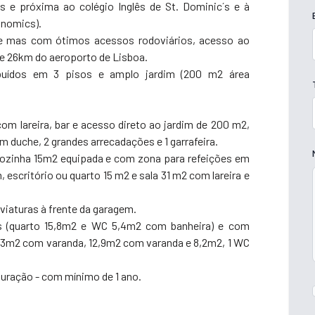
s e próxima ao colégio Inglês de St. Dominic´s e à
onomics).
ade mas com ótimos acessos rodoviários, acesso ao
 de 26km do aeroporto de Lisboa.
buídos em 3 pisos e amplo jardim (200 m2 área
 com lareira, bar e acesso direto ao jardim de 200 m2,
m duche, 2 grandes arrecadações e 1 garrafeira.
l, cozinha 15m2 equipada e com zona para refeições em
 escritório ou quarto 15 m2 e sala 31 m2 com lareira e
 viaturas à frente da garagem.
os (quarto 15,8m2 e WC 5,4m2 com banheira) e com
,3m2 com varanda, 12,9m2 com varanda e 8,2m2, 1 WC
uração - com mínimo de 1 ano.