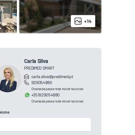
+14
Carla Silva
PREDIMED SMART
carla.silva@predimed.pt
929054880
Chamada para a rede móvel nacional
+351929054880
Chamada para a rede móvel nacional
Nome