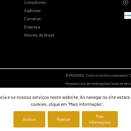
Consultores
Agências
Carreiras
Empresa
Imóveis do Brasil
© PREDIMED. Todos os direitos reservados.
C
Pessoais
Livro de reclamações
Canal de den
cia e os nossos serviços neste website. Ao navegar no site estará a
cookies, clique em “Mais informação”.
Mais
Aceitar
Rejeitar
informações