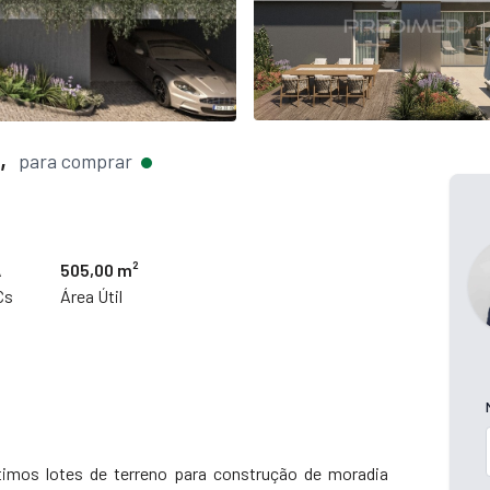
,
para comprar
A
505,00 m²
Cs
Área Útil
timos lotes de terreno para construção de moradia