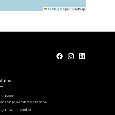
Leaflet
|
© OpenStreetMap
tatos
211606818
Chamada para a rede móvel nacional
geral@predimed.pt