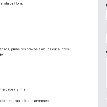
à vila de Mora.
nsos, pinheiros bravos e alguns eucaliptos
de
herdade vizinha
bro, outras culturas arvenses