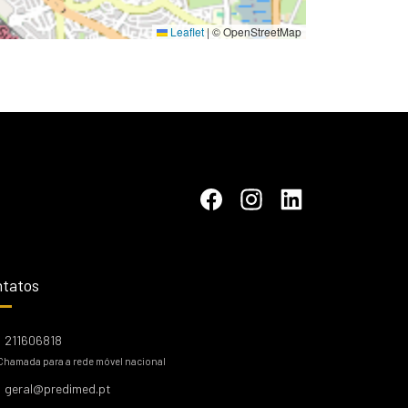
Leaflet
|
© OpenStreetMap
tatos
211606818
Chamada para a rede móvel nacional
geral@predimed.pt