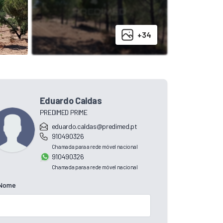
+34
Eduardo Caldas
PREDIMED PRIME
eduardo.caldas@predimed.pt
910490326
Chamada para a rede móvel nacional
910490326
Chamada para a rede móvel nacional
Nome