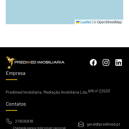
Leaflet
|
© OpenStreetMap
Empresa
AMI nº 22503
Predimed Imobiliária, Mediação Imobiliária Lda.
Contatos
211606818
geral@predimed.pt
Chamada para a rede móvel nacional