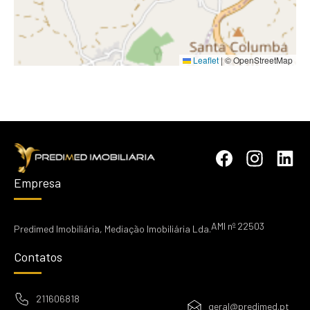
Leaflet
|
© OpenStreetMap
Empresa
AMI nº 22503
Predimed Imobiliária, Mediação Imobiliária Lda.
Contatos
211606818
geral@predimed.pt