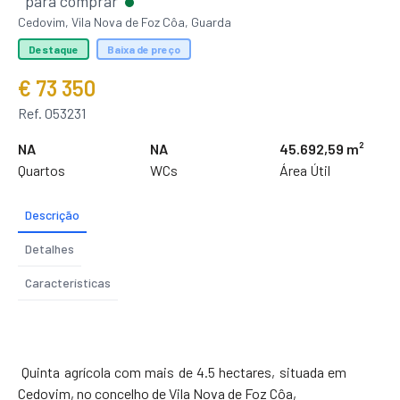
para comprar
Cedovim, Vila Nova de Foz Côa, Guarda
Destaque
Baixa de preço
€ 73 350
Ref. 053231
NA
NA
45.692,59 m²
Quartos
WCs
Área Útil
Descrição
Detalhes
Características
Quinta agrícola com mais de 4.5 hectares, situada em
Cedovim, no concelho de Vila Nova de Foz Côa,