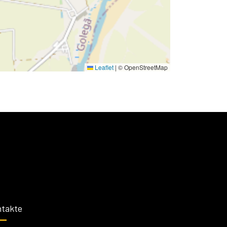
Leaflet
|
© OpenStreetMap
takte