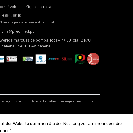
onsável: Luis Miguel Ferreira
938438610
Chamada para a rede móvel nacional
villa@predimed.pt
Avenida marquês de pombal lote 4 nº160 loja 12 R/C
alcanena, 2380-014Alcanena
tbeilegungszentrum.
Datenschutz-Bestimmungen.
Persönliche
 auf der Website stimmen Sie der Nutzung zu. Um mehr über die
ionen“