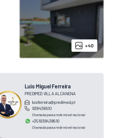
+40
Luis Miguel Ferreira
PREDIMED VILLA ALCANENA
luisferreira@predimed.pt
938438610
Chamada para a rede móvel nacional
+351938438610
Chamada para a rede móvel nacional