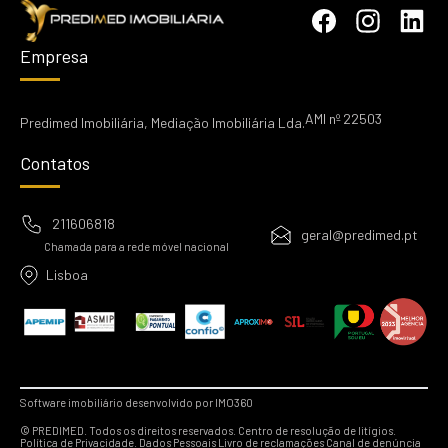
Empresa
AMI nº 22503
Predimed Imobiliária, Mediação Imobiliária Lda.
Contatos
211606818
geral@predimed.pt
Chamada para a rede móvel nacional
Lisboa
Software imobiliário desenvolvido por IMO360
© PREDIMED. Todos os direitos reservados.
Centro de resolução de litígios.
Política de Privacidade.
Dados Pessoais
Livro de reclamações
Canal de denúncia