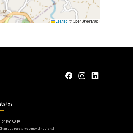
Leaflet
|
© OpenStreetMap
tatos
211606818
Chamada para a rede móvel nacional