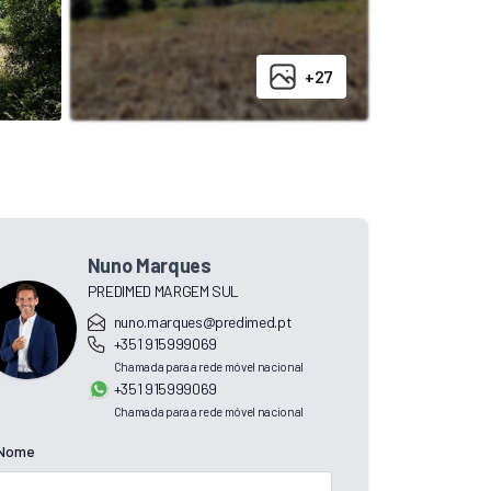
+27
Nuno Marques
PREDIMED MARGEM SUL
nuno.marques@predimed.pt
+351 915999069
Chamada para a rede móvel nacional
+351 915999069
Chamada para a rede móvel nacional
Nome