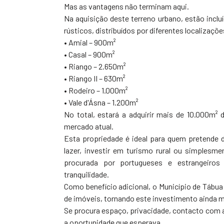
Mas as vantagens não terminam aqui.
Na aquisição deste terreno urbano, estão inclu
rústicos, distribuídos por diferentes localizaçõe
• Amial – 900m²
• Casal – 900m²
• Riango – 2.650m²
• Riango II – 630m²
• Rodeiro – 1.000m²
• Vale d'Ásna – 1.200m²
No total, estará a adquirir mais de 10.000m² d
mercado atual.
Esta propriedade é ideal para quem pretende d
lazer, investir em turismo rural ou simplesm
procurada por portugueses e estrangeiros
tranquilidade.
Como benefício adicional, o Município de Tábua 
de imóveis, tornando este investimento ainda m
Se procura espaço, privacidade, contacto com a
a oportunidade que esperava.