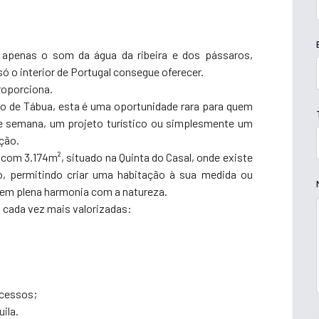
r apenas o som da água da ribeira e dos pássaros,
 só o interior de Portugal consegue oferecer.
roporciona.
ho de Tábua, esta é uma oportunidade rara para quem
de semana, um projeto turístico ou simplesmente um
ção.
 com 3.174m², situado na Quinta do Casal, onde existe
, permitindo criar uma habitação à sua medida ou
 em plena harmonia com a natureza.
s cada vez mais valorizadas:
acessos;
ila.