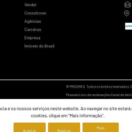
Vender
Consultores
Agências
Carreiras
Empresa
Imóveis do Brasil
© PREDIMED. Todos os direitos reservados.
C
Pessoais
Livro de reclamações
Canal de den
cia e os nossos serviços neste website. Ao navegar no site estará a
cookies, clique em “Mais informação”.
Mais
Aceitar
Rejeitar