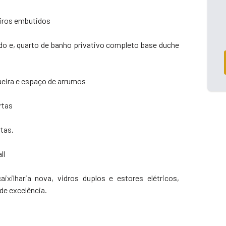
eiros embutidos
do e, quarto de banho privativo completo base duche
ueira e espaço de arrumos
rtas
tas.
ll
xilharia nova, vidros duplos e estores elétricos,
de excelência.