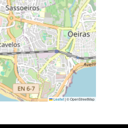
Leaflet
|
© OpenStreetMap