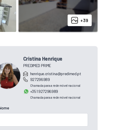
+39
Cristina Henrique
PREDIMED PRIME
henrique.cristina@predimed.pt
927296989
Chamada para a rede móvel nacional
+351 927296989
Chamada para a rede móvel nacional
Nome