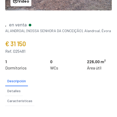
Video
en venta
,
ALANDROAL (NOSSA SENHORA DA CONCEIÇÃO), Alandroal, Évora
€ 31 150
Ref. 025481
1
0
226,00 m²
Dormitorios
WCs
Área útil
Descripción
Detalles
Características