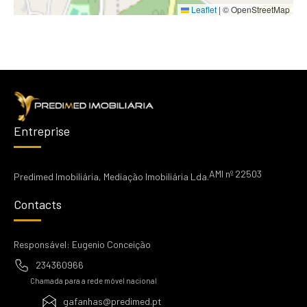
Leaflet
|
© OpenStreetMap
Entreprise
AMI nº 22503
Predimed Imobiliária, Mediação Imobiliária Lda.
Contacts
Responsável: Eugenio Conceição
234360966
Chamada para a rede móvel nacional
gafanhas@predimed.pt