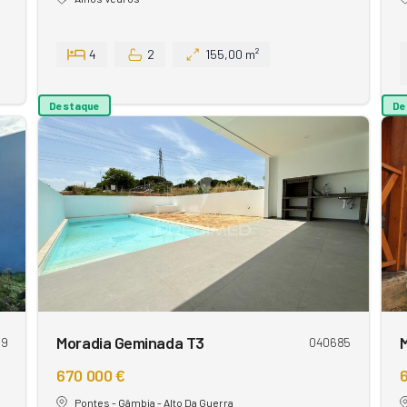
4
2
155,00 m²
Destaque
De
Moradia Geminada T3
89
040685
670 000 €
6
Pontes - Gâmbia - Alto Da Guerra