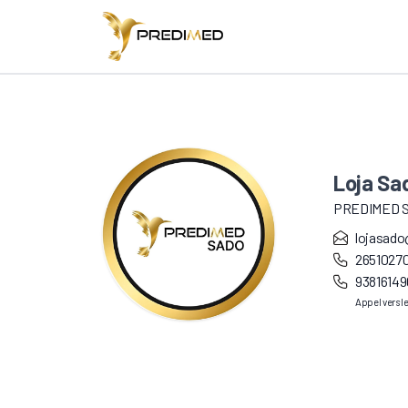
Loja Sa
PREDIMED 
lojasad
2651027
93816149
Appel vers l