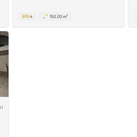
4
150,00 m²
61