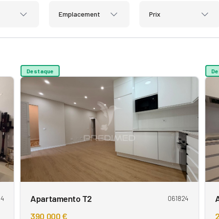
Emplacement
Prix
Destaque
De
Apartamento T2
54
061824
390 000 €
2