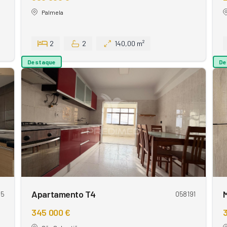
Palmela
2
2
140,00 m²
Destaque
De
Apartamento T4
45
058191
345 000 €
3