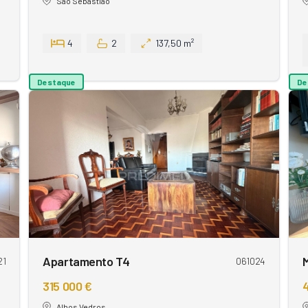
São Sebastião
4
2
137,50 m²
Destaque
De
Apartamento T4
21
061024
315 000 €
Alhos Vedros