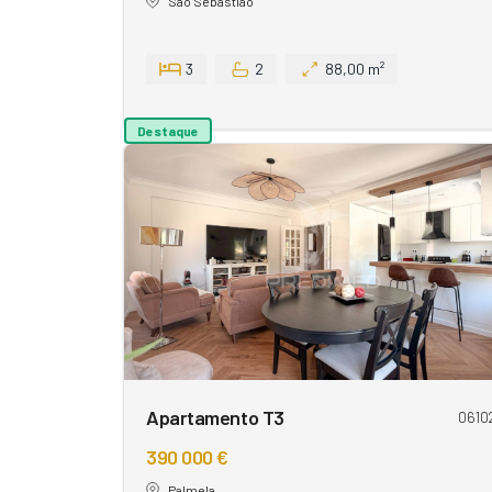
São Sebastião
3
2
88,00 m²
Destaque
Apartamento T3
0610
390 000 €
Palmela