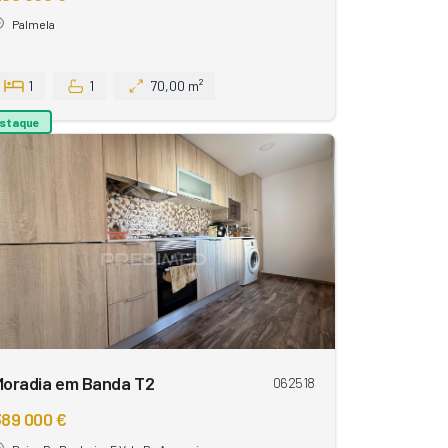
Palmela
1
1
70,00 m²
staque
Moradia em Banda T2
062518
89 000 €