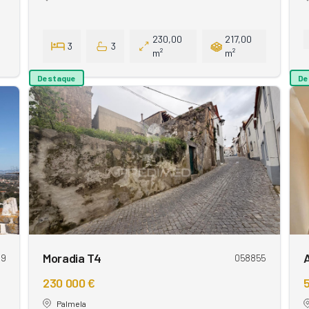
230,00
217,00
3
3
m²
m²
Destaque
De
Moradia T4
29
058855
230 000 €
5
Palmela