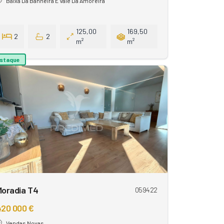
Baixa Da Banheira E Vale Da Amoreira
125,00
169,50
2
2
m²
m²
staque
Moradia T4
059422
420 000 €
Vendas Novas