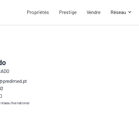
Propriétés
Prestige
Vendre
Réseau
do
SADO
o@predimed.pt
03
0
e réseau fixe national