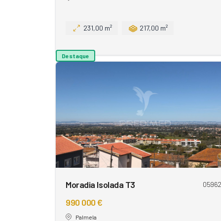
231,00 m²
217,00 m²
Destaque
Moradia Isolada T3
0596
990 000 €
Palmela