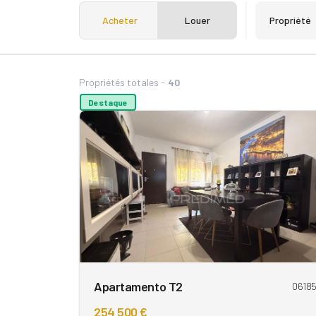
Acheter
Louer
Propriété
Propriétés totales -
40
Destaque
Apartamento T2
0618
254 500 €