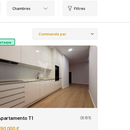
Chambres
Filtres
staque
Apartamento T1
061815
90 000 €