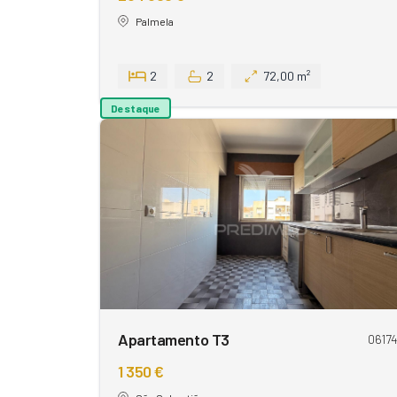
Palmela
2
2
72,00 m²
Destaque
Apartamento T3
0617
1 350 €