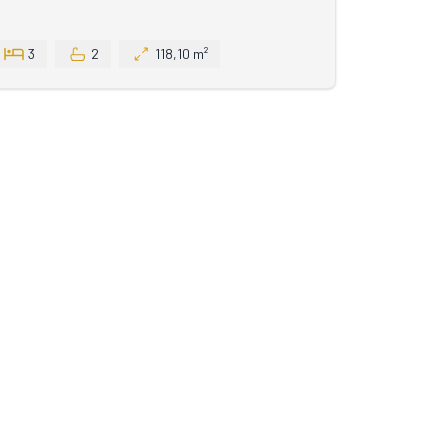
3
2
118,10 m²