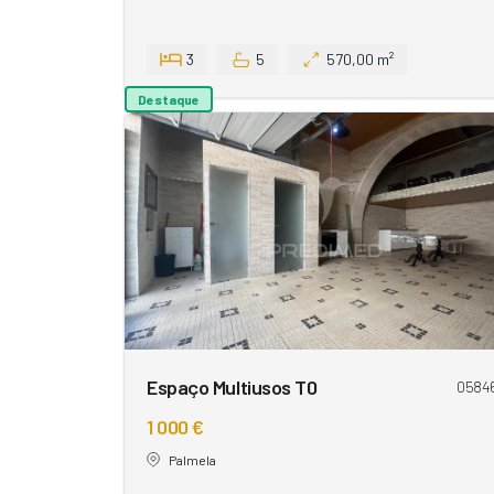
3
5
570,00 m²
Destaque
Espaço Multiusos T0
0584
1 000 €
Palmela