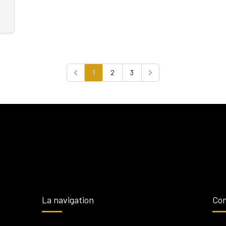
1
2
3
Previous
Next
La navigation
Con