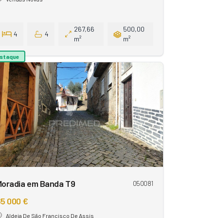
267,66
500,00
4
4
m²
m²
staque
Moradia em Banda T9
050081
5 000 €
Aldeia De São Francisco De Assis