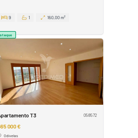
9
1
160,00 m²
staque
Apartamento T3
058572
65 000 €
Odivelas