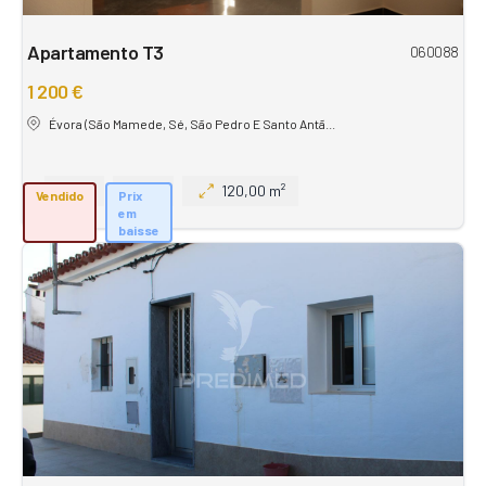
Apartamento T3
060088
1 200 €
Évora (São Mamede, Sé, São Pedro E Santo Antã...
3
2
120,00 m²
Vendido
Prix
em
baisse