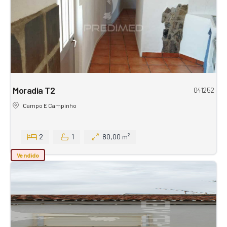
Moradia T2
041252
Campo E Campinho
2
1
80,00 m²
Vendido