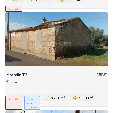
Vendido
Moradia T2
035187
Montoito
2
1
85,00 m²
301,00 m²
Vendido
Prix
em
baisse