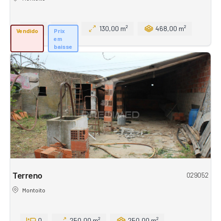
3
1
130,00 m²
468,00 m²
Vendido
Prix
em
baisse
Terreno
029052
Montoito
0
250,00 m²
250,00 m²