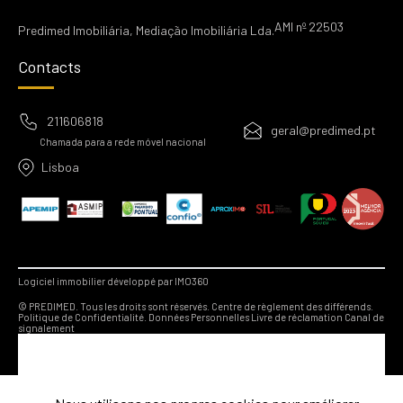
AMI nº 22503
Predimed Imobiliária, Mediação Imobiliária Lda.
Contacts
211606818
geral@predimed.pt
Chamada para a rede móvel nacional
Lisboa
Logiciel immobilier développé par IMO360
© PREDIMED. Tous les droits sont réservés.
Centre de règlement des différends.
Politique de Confidentialité.
Données Personnelles
Livre de réclamation
Canal de
signalement