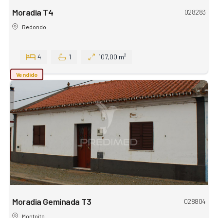
Moradia T4
028283
Redondo
4
1
107,00 m²
Vendido
Moradia Geminada T3
028804
Montoito