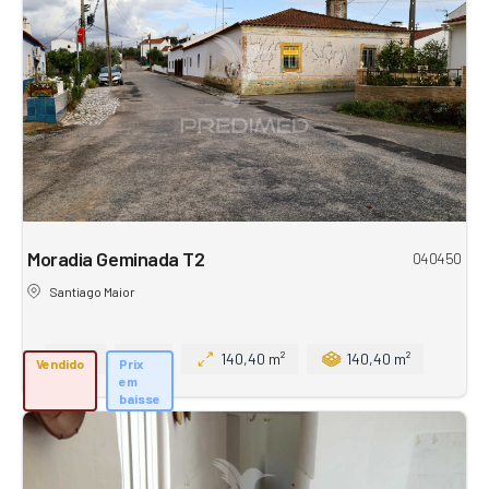
Moradia Geminada T2
040450
Santiago Maior
2
1
140,40 m²
140,40 m²
Vendido
Prix
em
baisse