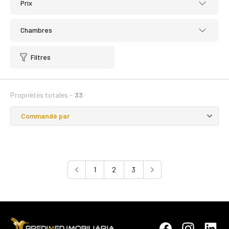
Prix
Chambres
Filtres
Propriétés totales -
33
1
2
3
Previous
Next