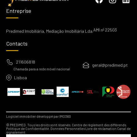
Entreprise
AMI nº 22503
Predimed Imobiliária, Mediação Imobiliária Lda.
Contacts
211606818
geral@predimed.pt
Chamada para a rede móvel nacional
Lisboa
Logiciel immobilier développé par IMO360
© PREDIMED. Tous les droits sont réservés.
Centre de règlement des différends.
Politique de Confidentialité.
Données Personnelles
Livre de réclamation
Canal de
signalement