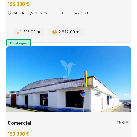
135 000 €
Alandroal (N. S. Da Conceição), São Brás Dos M...
315,00 m²
2.972,00 m²
Destaque
Comercial
058391
130 000 €