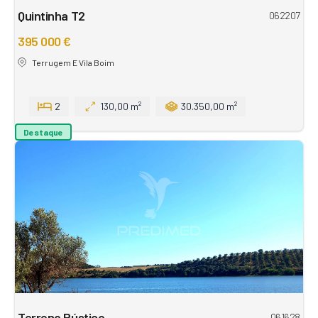
Quintinha T2
062207
395 000 €
Terrugem E Vila Boim
2
130,00 m²
30.350,00 m²
Destaque
Terreno Rústico
061628