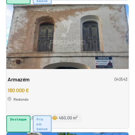
baisse
Armazém
040543
180 000 €
Redondo
800,00 m²
460,00 m²
Destaque
Prix
em
baisse