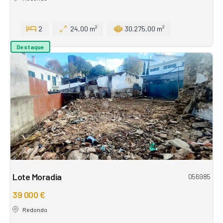
2
24,00 m²
30.275,00 m²
Destaque
Lote Moradia
056985
39 000 €
Redondo