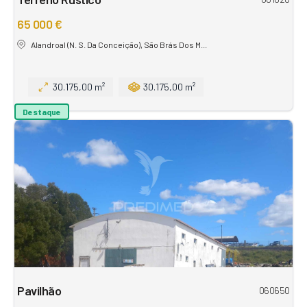
65 000 €
Alandroal (N. S. Da Conceição), São Brás Dos M...
30.175,00 m²
30.175,00 m²
Destaque
Pavilhão
060650