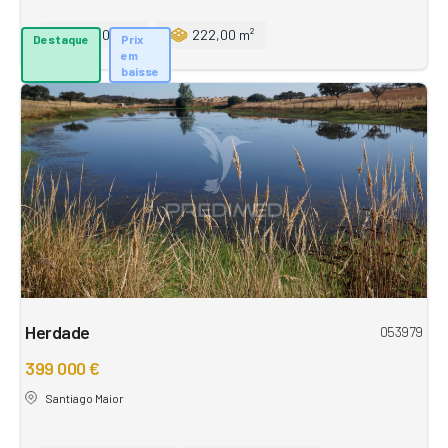
160,00 m²
222,00 m²
Destaque
Prix
em
baisse
Herdade
053979
399 000 €
Santiago Maior