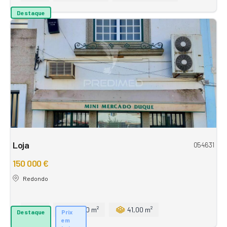
Destaque
Loja
054631
150 000 €
Redondo
5
82,00 m²
41,00 m²
Destaque
Prix
em