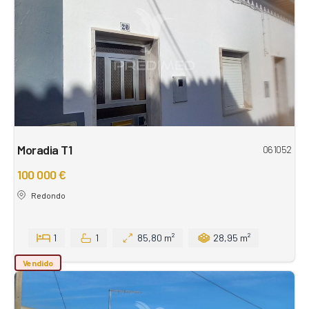
Moradia T1
061052
100 000 €
Redondo
1
1
85,80 m²
28,95 m²
Vendido