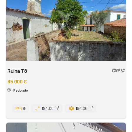
Ruína T8
039557
65 000 €
Redondo
8
194,00 m²
194,00 m²