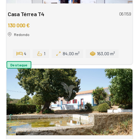
Casa Térrea T4
061159
130 000 €
Redondo
4
1
84,00 m²
163,00 m²
Destaque