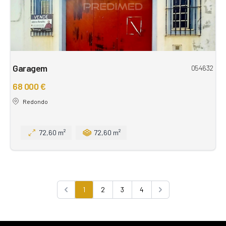
Garagem
054632
68 000 €
Redondo
72,60 m²
72,60 m²
1
2
3
4
Previous
Next