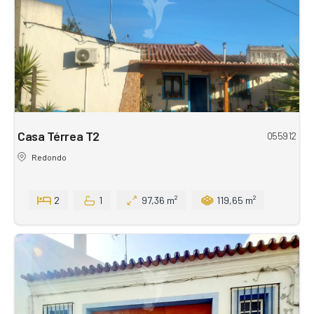
Casa Térrea T2
055912
Redondo
2
1
97,36 m²
119,65 m²