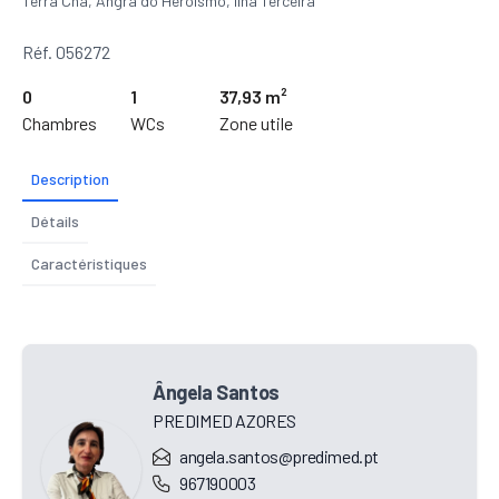
Terra Chã, Angra do Heroísmo, Ilha Terceira
Réf. 056272
0
1
37,93 m²
Chambres
WCs
Zone utile
Description
Détails
Caractéristiques
Ângela Santos
PREDIMED AZORES
angela.santos@predimed.pt
967190003