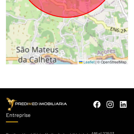
Leaflet
|
© OpenStreetMap
Entreprise
AMI nº 22503