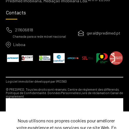
Predimed Imobiliária, Mediação Imobiliária Lda.
Contacts
211606818
geral@predimed.pt
Chamada para a rede móvel nacional
Lisboa
Logiciel immobilier développé par IMO360
© PREDIMED. Tous les droits sont réservés.
Centre de règlement des différends.
Politique de Confidentialité.
Données Personnelles
Livre de réclamation
Canal de
signalement
Nous utilisons nos propres cookies pour améliorer
votre expérience et nos services sur ce site Web. En