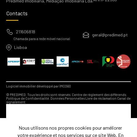
Predimed Imobiliária, Mediação Imobiliária Lda.
Contacts
211606818
geral@predimed.pt
Chamada para a rede móvel nacional
Lisboa
Logiciel immobilier développé par IMO360
© PREDIMED. Tous les droits sont réservés.
Centre de règlement des différends.
Politique de Confidentialité.
Données Personnelles
Livre de réclamation
Canal de
signalement
Nous utilisons nos propres cookies pour améliorer
votre expérience et nos services sur ce site Web. En