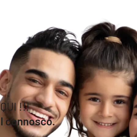
UI !!!
l connosco.