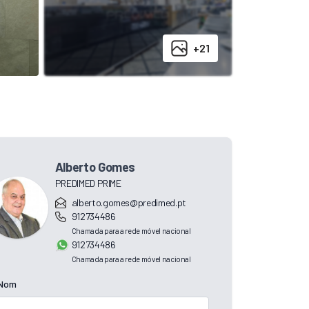
+21
Alberto Gomes
PREDIMED PRIME
alberto.gomes@predimed.pt
912734486
Chamada para a rede móvel nacional
912734486
Chamada para a rede móvel nacional
Nom