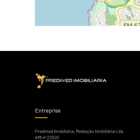
Entreprise
Predimed Imobiliária, Mediação Imobiliária Lda.
AMI nº 22503