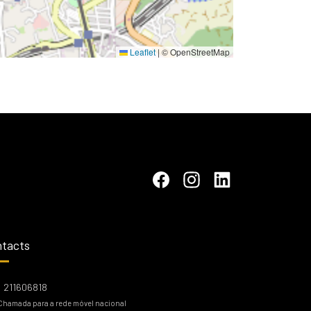
Leaflet
|
© OpenStreetMap
tacts
211606818
Chamada para a rede móvel nacional