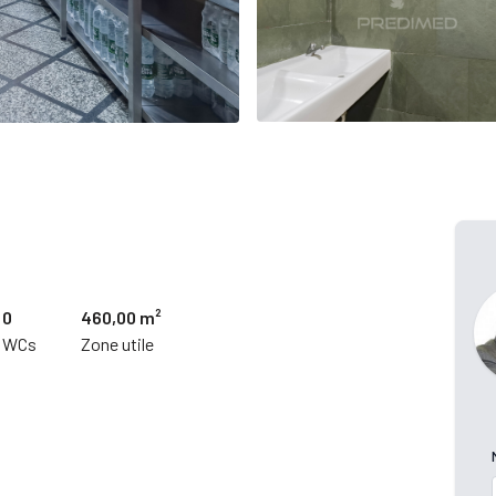
0
460,00 m²
WCs
Zone utile