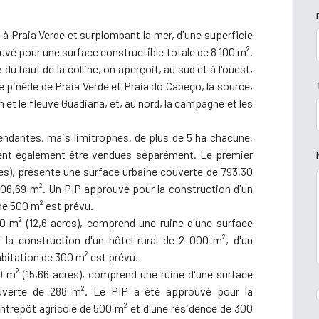
 à Praia Verde et surplombant la mer, d'une superficie
ouvé pour une surface constructible totale de 8 100 m².
du haut de la colline, on aperçoit, au sud et à l'ouest,
se pinède de Praia Verde et Praia do Cabeço, la source,
m et le fleuve Guadiana, et, au nord, la campagne et les
endantes, mais limitrophes, de plus de 5 ha chacune,
vent également être vendues séparément. Le premier
cres), présente une surface urbaine couverte de 793,30
06,69 m². Un PIP approuvé pour la construction d'un
 de 500 m² est prévu.
0 m² (12,6 acres), comprend une ruine d'une surface
la construction d'un hôtel rural de 2 000 m², d'un
abitation de 300 m² est prévu.
90 m² (15,66 acres), comprend une ruine d'une surface
uverte de 288 m². Le PIP a été approuvé pour la
 entrepôt agricole de 500 m² et d'une résidence de 300