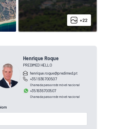
+22
Henrique Roque
PREDIMED HELLO
henrique.roque@predimed.pt
+351 936700507
Chamada para a rede móvel nacional
+351936700507
Chamada para a rede móvel nacional
Nom