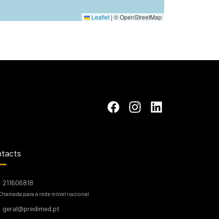
Leaflet
|
© OpenStreetMap
tacts
211606818
Chamada para a rede móvel nacional
geral@predimed.pt