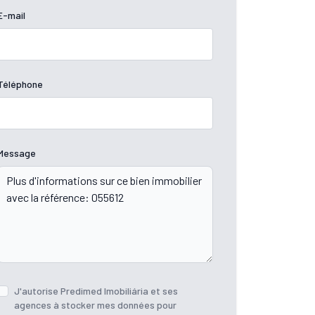
E-mail
Téléphone
Message
J'autorise Predimed Imobiliária et ses
agences à stocker mes données pour