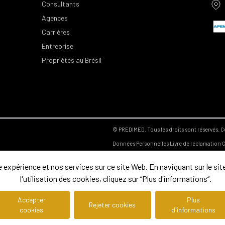
Consultants
Agences
Carrières
Entreprise
Propriétés au Brésil
© PREDIMED. Tous les droits sont réservés.
C
Données Personnelles
Livre de réclamation
C
expérience et nos services sur ce site Web. En naviguant sur le site
l'utilisation des cookies, cliquez sur “Plus d'informations“.
Accepter
Plus
Rejeter cookies
cookies
d'informations