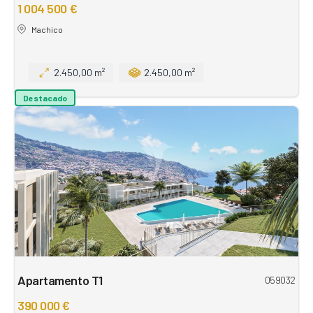
1 004 500 €
Machico
2.450,00 m²
2.450,00 m²
Destacado
Apartamento T1
059032
390 000 €