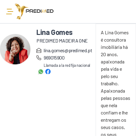
Lina Gomes
A Lina Gomes
é consultora
PREDIMED MADEIRA ONE
imobiliária há
lina.gomes@predimed.pt
20 anos,
969015900
apaixonada
Llamada a la red fija nacional
pela vida e
pelo seu
trabalho.
Apaixonada
pelas pessoas
que nela
confiam e lhe
entregam os
seus casos,
os seus