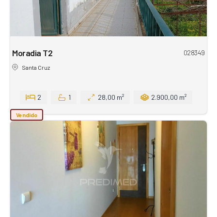
Moradia T2
028349
Santa Cruz
2
1
28,00 m²
2.900,00 m²
Vendido