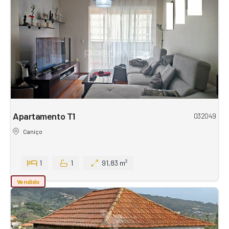
Apartamento T1
032049
Caniço
1
1
91,83 m²
Vendido