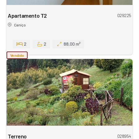
Apartamento T2
029225
Caniço
2
2
88,00 m²
Vendido
Terreno
028954