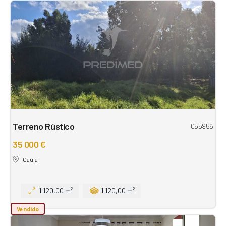
Terreno Rústico
055956
35 000 €
Gaula
1.120,00 m²
1.120,00 m²
Vendido