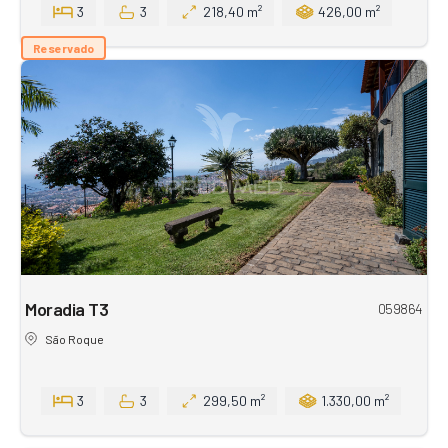
3
3
218,40 m²
426,00 m²
Reservado
Moradia T3
059864
São Roque
3
3
299,50 m²
1.330,00 m²