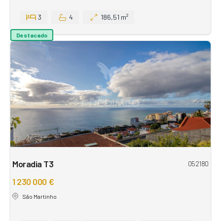
3
4
186,51 m²
Destacado
Moradia T3
052180
1 230 000 €
São Martinho