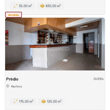
35,00 m²
830,00 m²
Vendido
Prédio
049164
Machico
175,00 m²
125,00 m²