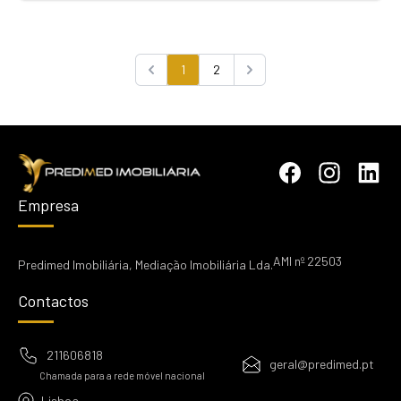
1
2
Previous
Next
Empresa
AMI nº 22503
Predimed Imobiliária, Mediação Imobiliária Lda.
Contactos
211606818
geral@predimed.pt
Chamada para a rede móvel nacional
Lisboa