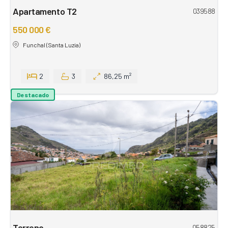
Apartamento T2
039588
550 000 €
Funchal (Santa Luzia)
2
3
86,25 m²
Destacado
Terreno
058825