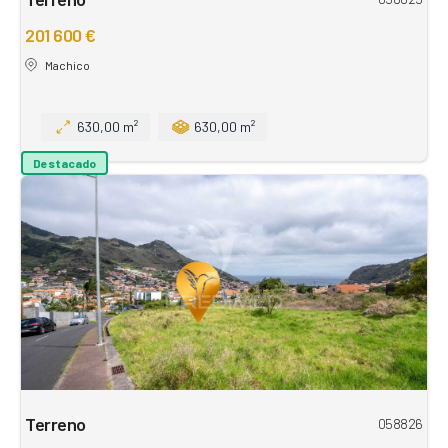
201 600 €
Machico
630,00 m²
630,00 m²
Destacado
Terreno
058826