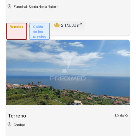
Funchal (Santa Maria Maior)
2.173,00 m²
2.173,00 m²
Vendido
Caída
de los
precios
Terreno
029572
Caniço