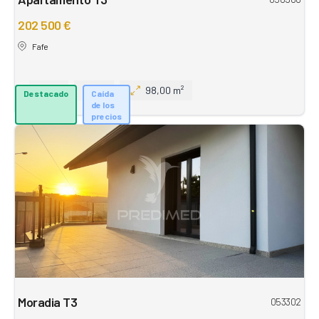
202 500 €
Fafe
3
2
98,00 m²
Destacado
Caída
de los
precios
Moradia T3
053302