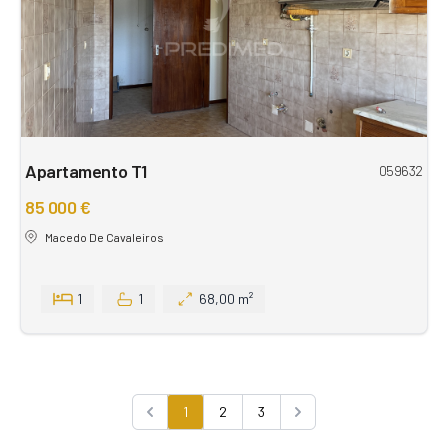
Apartamento T1
059632
85 000 €
Macedo De Cavaleiros
1
1
68,00 m²
1
2
3
Previous
Next