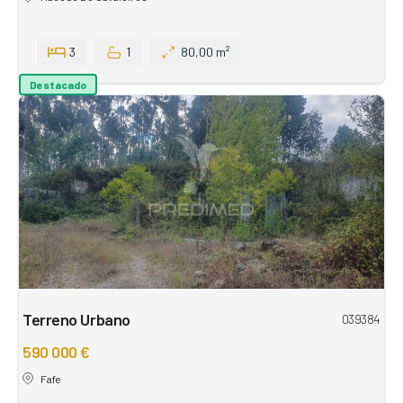
3
1
80,00 m²
Destacado
Terreno Urbano
039384
590 000 €
Fafe