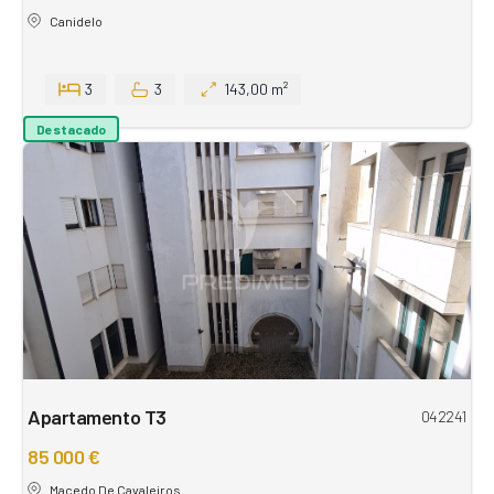
Canidelo
3
3
143,00 m²
Destacado
Apartamento T3
042241
85 000 €
Macedo De Cavaleiros