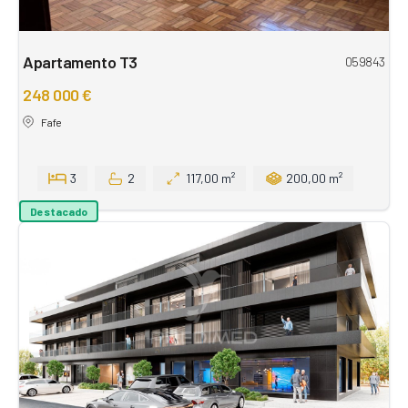
Apartamento T3
059843
248 000 €
Fafe
3
2
117,00 m²
200,00 m²
Destacado