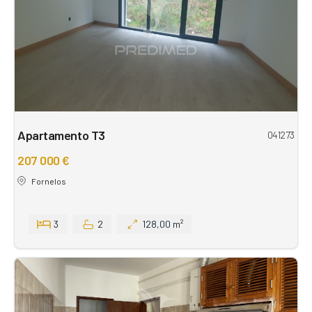
Apartamento T3
041273
207 000 €
Fornelos
3
2
128,00 m²