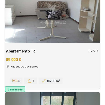
Apartamento T3
042255
85 000 €
Macedo De Cavaleiros
3
1
96,00 m²
Destacado