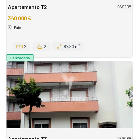
Apartamento T2
059208
340 000 €
Fafe
2
2
87,80 m²
Destacado
Apartamento T3
058988