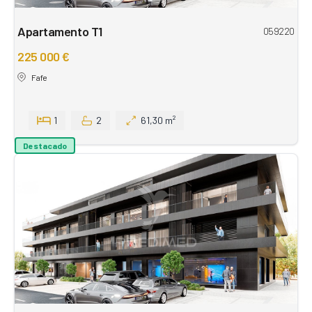
Apartamento T1
059220
225 000 €
Fafe
1
2
61,30 m²
Destacado