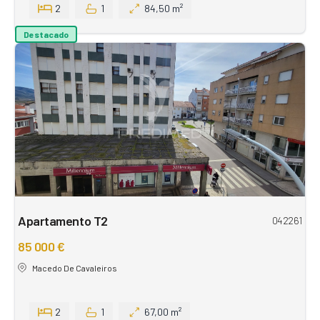
2
1
84,50 m²
Destacado
Apartamento T2
042261
85 000 €
Macedo De Cavaleiros
2
1
67,00 m²