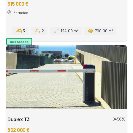
315 000 €
Fornelos
3
2
124,00 m²
700,00 m²
Destacado
Duplex T3
045836
862 000 €