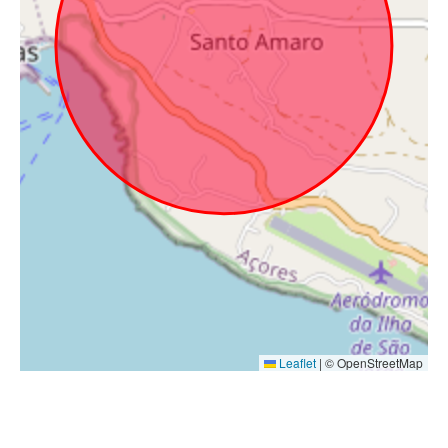
Leaflet
|
© OpenStreetMap