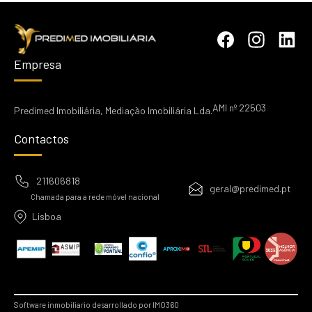
Empresa
AMI nº 22503
Predimed Imobiliária, Mediação Imobiliária Lda.
Contactos
211606818
geral@predimed.pt
Chamada para a rede móvel nacional
Lisboa
Software inmobiliario desarrollado por IMO360