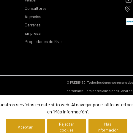
Consultores
Agencias
Carreras
Empresa
Propiedades do Brasil
© PREDIMED. Todos los derechos reservado
personales
Libro de reclamaciones
Canal de
estros servicios en este sitio web. Al navegar por el sitio usted ac
en “Más información”.
Rejectar
Más
Aceptar
cookies
información