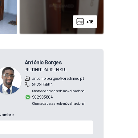
+16
António Borges
PREDIMED MARGEM SUL
antonio.borges@predimed.pt
962903864
Chamada para a rede móvel nacional
962903864
Chamada para a rede móvel nacional
Nombre