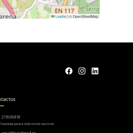
Leaflet
|
© OpenStreetMap
tactos
211606818
Chamada para a rede móvel nacional
geral@predimed.pt