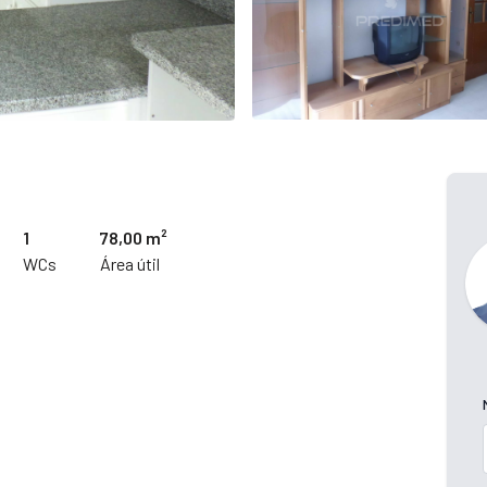
1
78,00 m²
s
WCs
Área útil