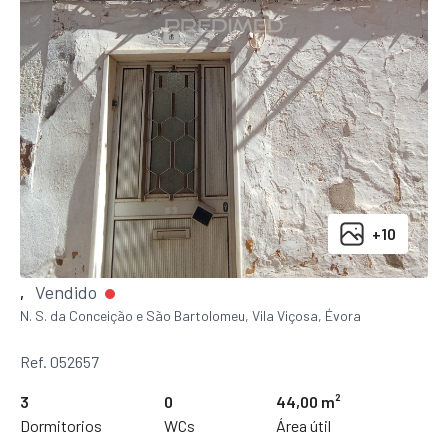
+10
Vendido
,
N. S. da Conceição e São Bartolomeu, Vila Viçosa, Évora
Ref. 052657
3
0
44,00 m²
Dormitorios
WCs
Área útil