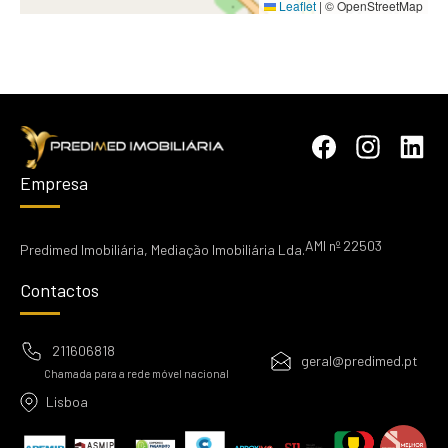
Leaflet
|
© OpenStreetMap
Empresa
AMI nº 22503
Predimed Imobiliária, Mediação Imobiliária Lda.
Contactos
211606818
geral@predimed.pt
Chamada para a rede móvel nacional
Lisboa