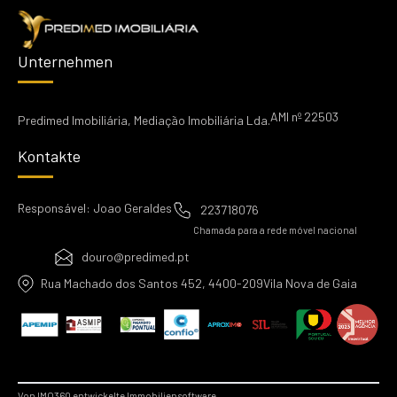
Unternehmen
AMI nº 22503
Predimed Imobiliária, Mediação Imobiliária Lda.
Kontakte
Responsável: Joao Geraldes
223718076
Chamada para a rede móvel nacional
douro@predimed.pt
Rua Machado dos Santos 452, 4400-209Vila Nova de Gaia
Von IMO360 entwickelte Immobiliensoftware