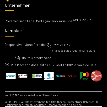
Unternehmen
AMI nº 22503
Predimed Imobiliária, Mediação Imobiliária Lda.
Kontakte
Responsável: Joao Geraldes
223718076
Chamada para a rede móvel nacional
douro@predimed.pt
Rua Machado dos Santos 452, 4400-209Vila Nova de Gaia
Von IMO360 entwickelte Immobiliensoftware
© PREDIMED. Alle Rechte vorbehalten.
Streitbeilegungszentrum.
Datenschutz-
Bestimmungen.
Persönliche Daten
Beschwerdebuch
Meldekanal