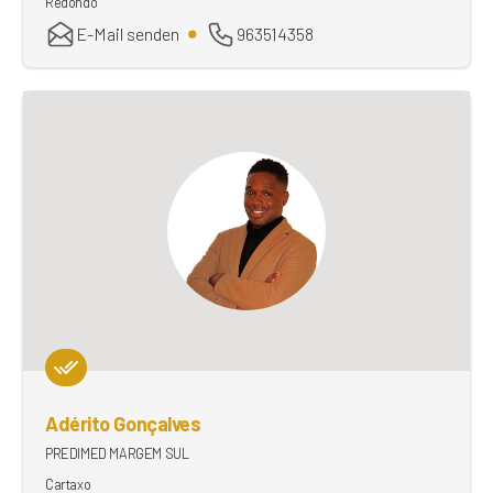
Redondo
E-Mail senden
963514358
Adérito Gonçalves
PREDIMED MARGEM SUL
Cartaxo