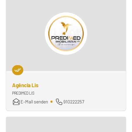
Agência Lis
PREDIMED LIS
E-Mail senden
910222257