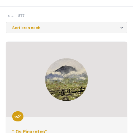
Total:
977
" Os Picarotos"