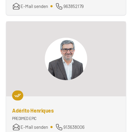
E-Mail senden
963852179
Adérito Henriques
PREDIMED EPIC
E-Mail senden
913638006