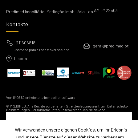
AMI nº 22503
Predimed Imobiliária, Mediação Imobiliária Lda.
Kontakte
211606818
geral@predimed.pt
Chamada para a rede móvel nacional
Lisboa
Von IMO360 entwickelte Immobiliensoftware
© PREDIMED. Alle Rechte vorbehalten.
Streitbeilegungszentrum.
Datenschutz-
Bestimmungen.
Persönliche Daten
Beschwerdebuch
Meldekanal
Wir verwenden unsere eigenen Cookies, um Ihr Erlebnis
und unsere Dienste auf dieser Website zu verbessern.