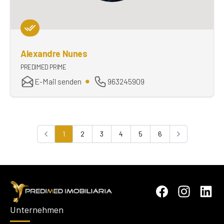
Alexandre Nunes
PREDIMED PRIME
E-Mail senden
963245909
1
2
3
4
5
6
Previous
Next
Unternehmen