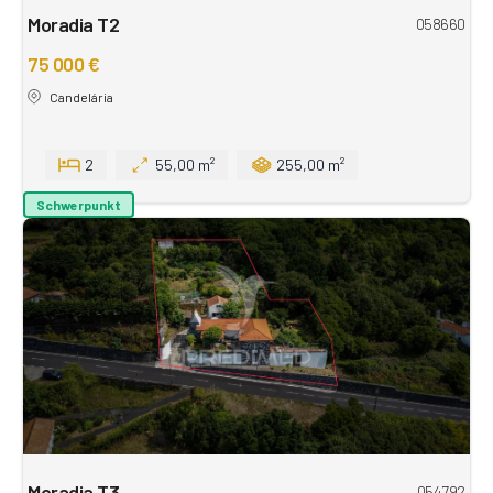
Moradia T2
058660
75 000 €
Candelária
2
55,00 m²
255,00 m²
Schwerpunkt
Moradia T3
054792