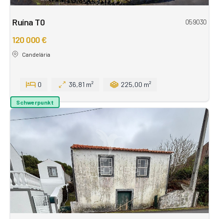
Ruína T0
059030
120 000 €
Candelária
0
36,81 m²
225,00 m²
Schwerpunkt