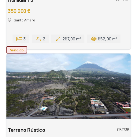
350 000 €
Santo Amaro
3
2
267,00 m²
652,00 m²
Vendido
Terreno Rústico
051736