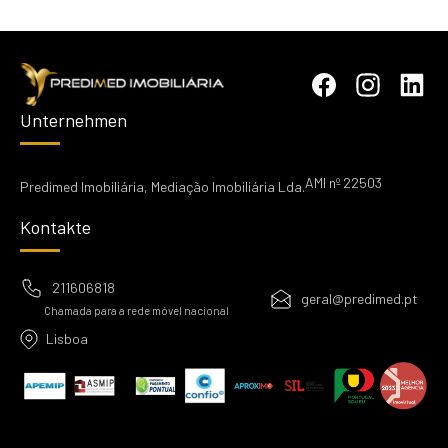
Unternehmen
AMI nº 22503
Predimed Imobiliária, Mediação Imobiliária Lda.
Kontakte
211606818
geral@predimed.pt
Chamada para a rede móvel nacional
Lisboa