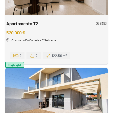
Apartamento T2
059393
520 000 €
Charneca Da Caparica E Sobreda
2
2
122,50 m²
Highlight