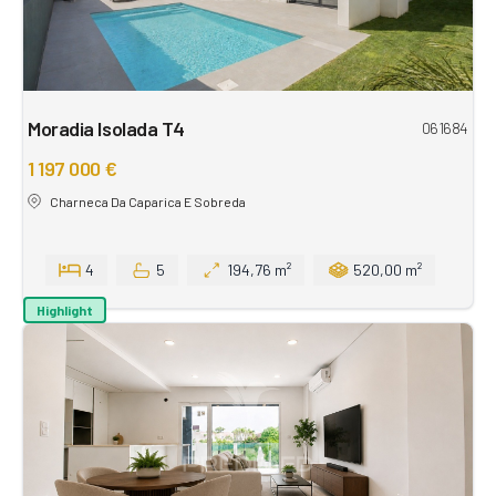
Moradia Isolada T4
061684
1 197 000 €
Charneca Da Caparica E Sobreda
4
5
194,76 m²
520,00 m²
Highlight