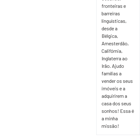
fronteiras e
barreiras
linguísticas,
desde a
Bélgica,
Amesterdão,
Califórnia,
Inglaterra ao
Irão. Ajudo
famílias a
vender os seus
imóveis e a
adquirirem a
casa dos seus
sonhos! Essa é
a minha
missão!