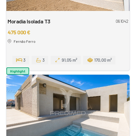
Moradia Isolada T3
061042
475 000 €
Fernão Ferro
3
3
91,05 m²
170,00 m²
Highlight