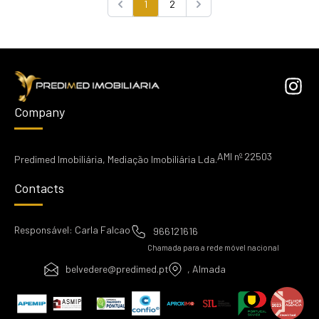
1
2
Previous
Next
Company
AMI nº 22503
Predimed Imobiliária, Mediação Imobiliária Lda.
Contacts
Responsável: Carla Falcao
966121616
Chamada para a rede móvel nacional
belvedere@predimed.pt
, Almada