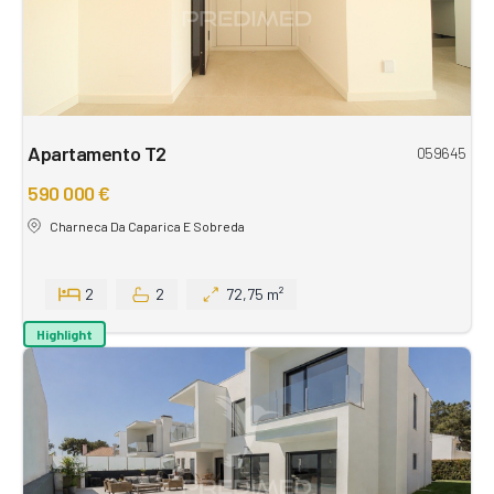
Apartamento T2
059645
590 000 €
Charneca Da Caparica E Sobreda
2
2
72,75 m²
Highlight