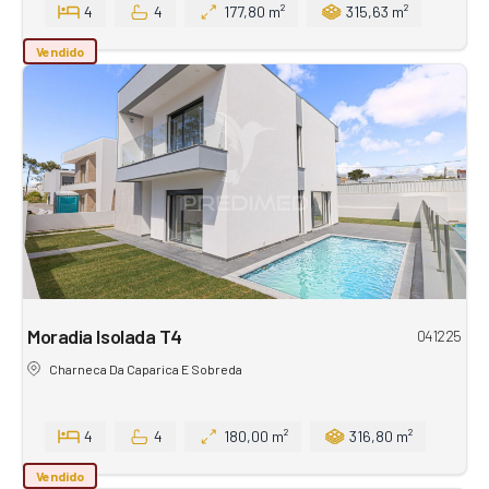
4
4
177,80 m²
315,63 m²
Vendido
Moradia Isolada T4
041225
Charneca Da Caparica E Sobreda
4
4
180,00 m²
316,80 m²
Vendido