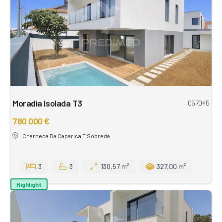
Moradia Isolada T3
057045
780 000 €
Charneca Da Caparica E Sobreda
3
3
130,57 m²
327,00 m²
Highlight