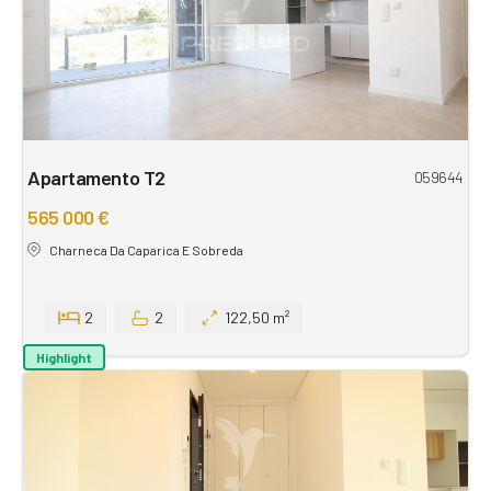
Apartamento T2
059644
565 000 €
Charneca Da Caparica E Sobreda
2
2
122,50 m²
Highlight