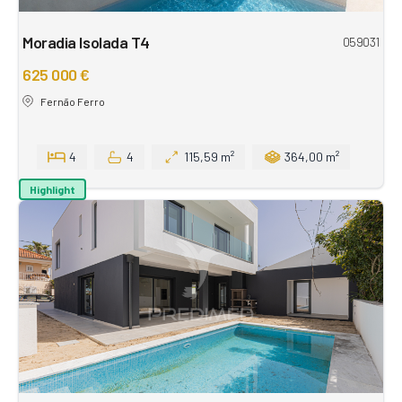
Moradia Isolada T4
059031
625 000 €
Fernão Ferro
4
4
115,59 m²
364,00 m²
Highlight