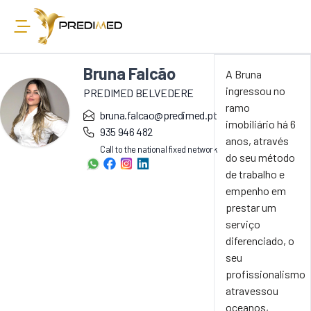
Bruna Falcão
A Bruna
ingressou no
PREDIMED BELVEDERE
ramo
bruna.falcao@predimed.pt
imobiliário há 6
935 946 482
anos, através
Call to the national fixed network
do seu método
de trabalho e
empenho em
prestar um
serviço
diferenciado, o
seu
profissionalismo
atravessou
oceanos,