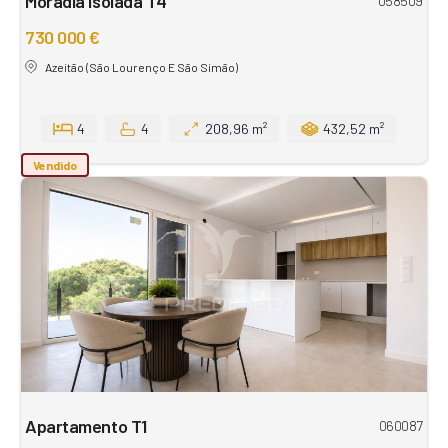
Moradia Isolada T4
058509
730 000 €
Azeitão (São Lourenço E São Simão)
4
4
208,96 m²
432,52 m²
Vendido
Apartamento T1
060087