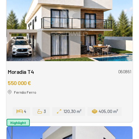
Moradia T4
060861
550 000 €
Fernão Ferro
4
3
120,30 m²
405,00 m²
Highlight