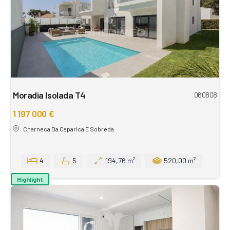
Moradia Isolada T4
060808
1 197 000 €
Charneca Da Caparica E Sobreda
4
5
194,76 m²
520,00 m²
Highlight