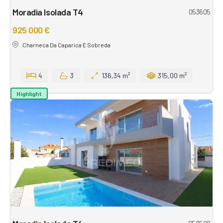
Moradia Isolada T4
053605
925 000 €
Charneca Da Caparica E Sobreda
4
3
136,34 m²
315,00 m²
Highlight