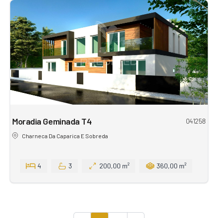
Moradia Geminada T4
041258
Charneca Da Caparica E Sobreda
4
3
200,00 m²
360,00 m²