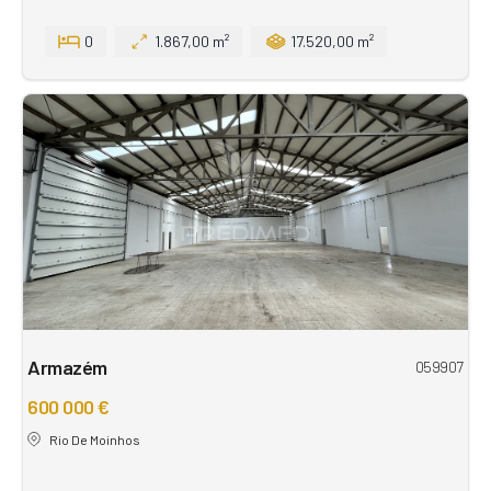
0
1.867,00 m²
17.520,00 m²
Armazém
059907
600 000 €
Rio De Moinhos