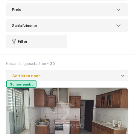
Preis
Schlafzimmer
Filter
Gesamteigenschaften -
20
Schwerpunkt