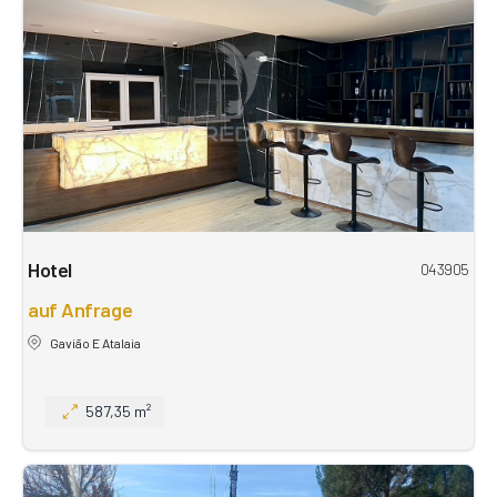
Hotel
043905
auf Anfrage
Gavião E Atalaia
587,35 m²