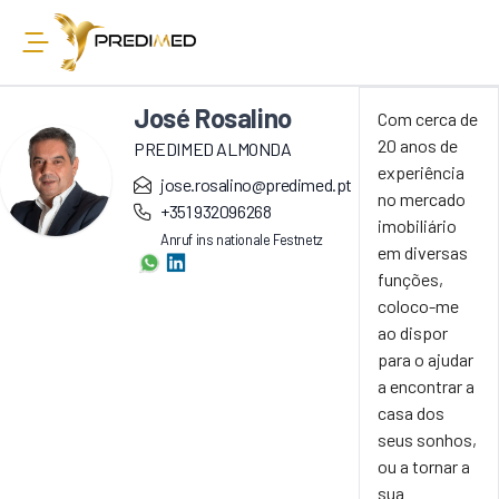
José Rosalino
Com cerca de
20 anos de
PREDIMED ALMONDA
experiência
jose.rosalino@predimed.pt
no mercado
+351 932096268
imobiliário
Anruf ins nationale Festnetz
em diversas
funções,
coloco-me
ao dispor
para o ajudar
a encontrar a
casa dos
seus sonhos,
ou a tornar a
sua