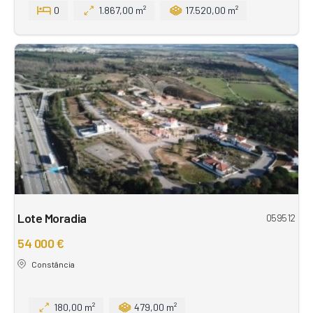
0
1.867,00 m²
17.520,00 m²
Lote Moradia
059512
54 000 €
Constância
180,00 m²
479,00 m²