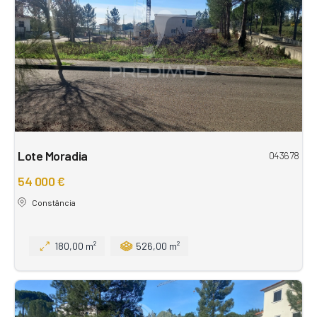
Lote Moradia
043678
54 000 €
Constância
180,00 m²
526,00 m²