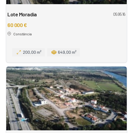
Lote Moradia
059516
60 000 €
Constância
200,00 m²
649,00 m²