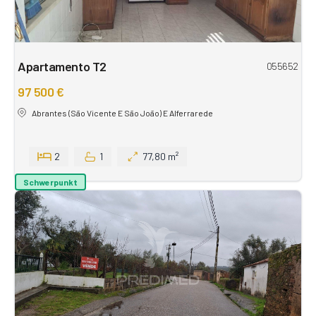
Apartamento T2
055652
97 500 €
Abrantes (São Vicente E São João) E Alferrarede
2
1
77,80 m²
Schwerpunkt