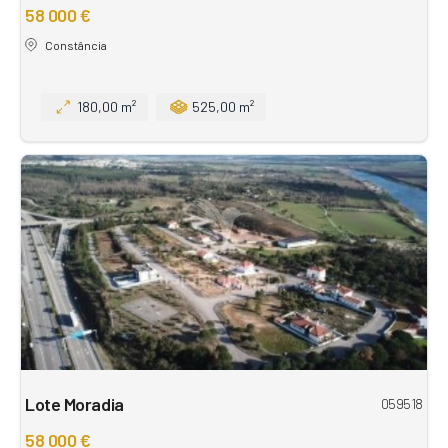
58 000 €
Constância
180,00 m²
525,00 m²
Lote Moradia
059518
58 000 €