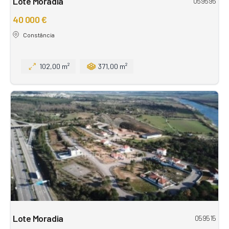
Lote Moradia
059595
40 000 €
Constância
102,00 m²
371,00 m²
Lote Moradia
059515