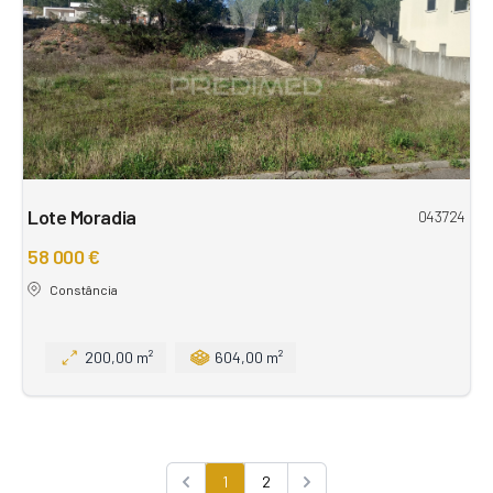
Lote Moradia
043724
58 000 €
Constância
200,00 m²
604,00 m²
1
2
Previous
Next