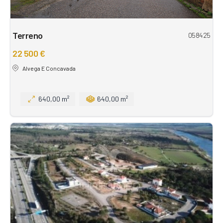
Terreno
058425
22 500 €
Alvega E Concavada
640,00 m²
640,00 m²