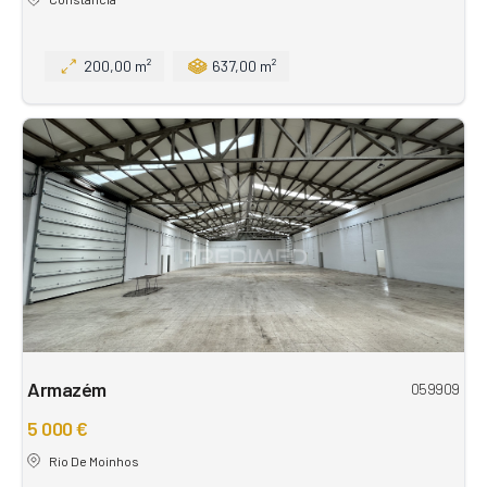
200,00 m²
637,00 m²
Armazém
059909
5 000 €
Rio De Moinhos