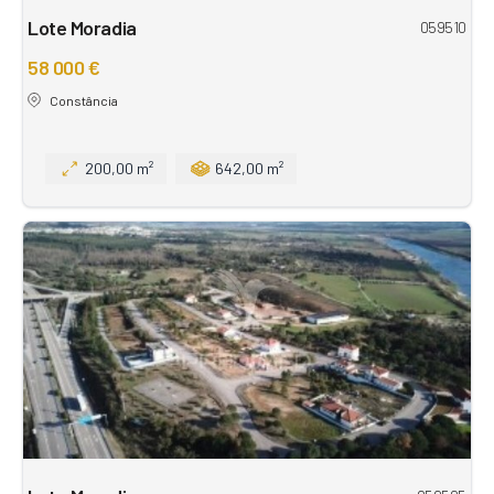
Lote Moradia
059510
58 000 €
Constância
200,00 m²
642,00 m²