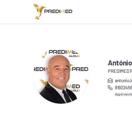
António
PREDIMED 
antonio.
9192245
Appel vers l