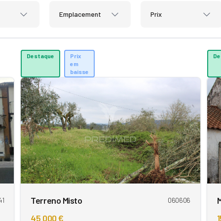
Emplacement
Prix
Destaque
Prix
De
em
baisse
Terreno Misto
41
060606
45 000 €
1