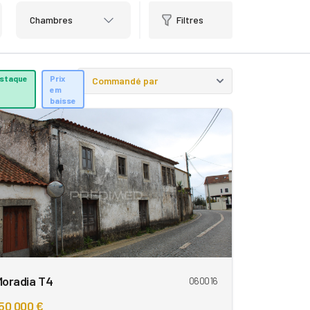
Chambres
Filtres
staque
Prix
em
baisse
Moradia T4
060016
50 000 €