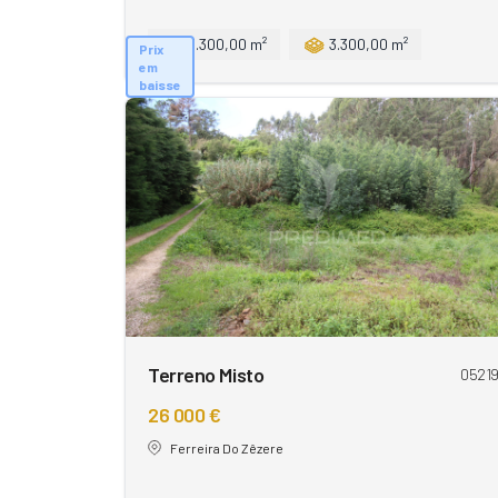
3.300,00 m²
3.300,00 m²
Prix
em
baisse
Terreno Misto
0521
26 000 €
Ferreira Do Zêzere