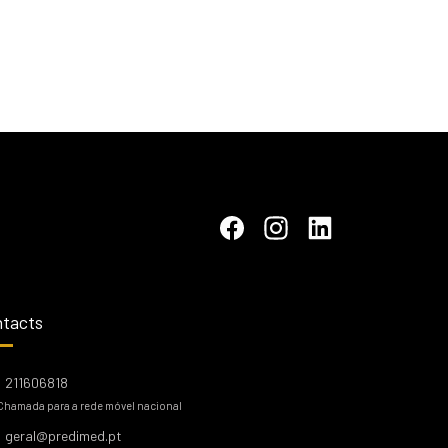
tacts
211606818
Chamada para a rede móvel nacional
geral@predimed.pt