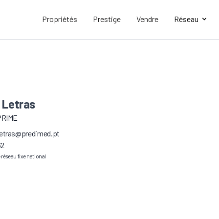
Propriétés
Prestige
Vendre
Réseau
 Letras
PRIME
letras@predimed.pt
62
e réseau fixe national