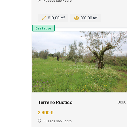
Pussos São Pedro
910,00 m²
910,00 m²
Destaque
Terreno Rústico
0606
2 600 €
Pussos São Pedro