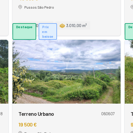
Pussos São Pedro
3.010,00 m²
3.010,00 m²
Destaque
Prix
De
em
baisse
Terreno Urbano
08
060607
19 500 €
9