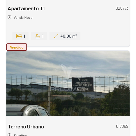
Apartamento T1
028773
Venda Nova
1
1
48,00 m²
Vendido
Terreno Urbano
017859
Famões