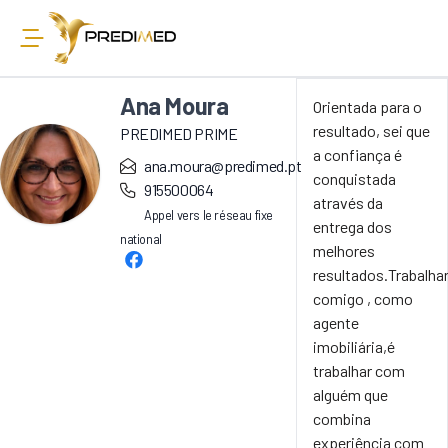
Ana Moura
Orientada para o
resultado, sei que
PREDIMED PRIME
a confiança é
ana.moura@predimed.pt
conquistada
915500064
através da
Appel vers le réseau fixe
entrega dos
national
melhores
resultados.Trabalha
comigo , como
agente
imobiliária,é
trabalhar com
alguém que
combina
experiência com