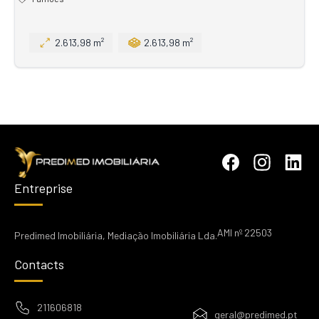
2.613,98 m²
2.613,98 m²
Entreprise
AMI nº 22503
Predimed Imobiliária, Mediação Imobiliária Lda.
Contacts
211606818
geral@predimed.pt