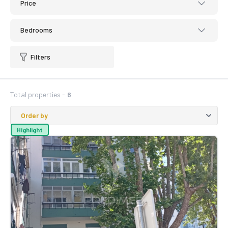
Price
Bedrooms
Filters
Total properties -
6
Highlight