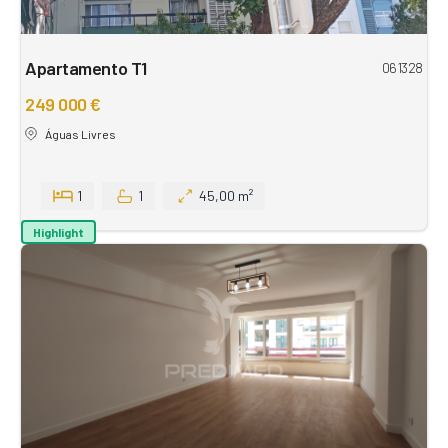
Apartamento T1
061328
249 000 €
Águas Livres
1
1
45,00 m²
Highlight