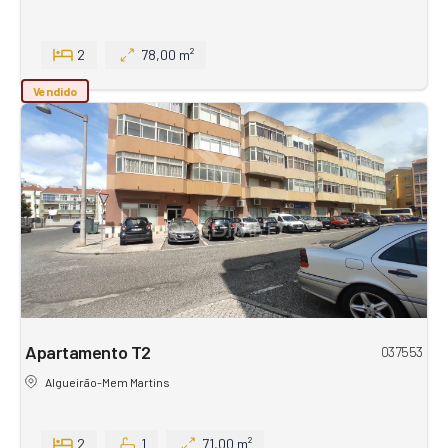
2
78,00 m²
Vendido
Apartamento T2
037553
Algueirão-Mem Martins
2
1
71,00 m²